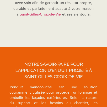
avec soin afin de garantir un résultat propre,
durable et parfaitement adapté à votre maison
à
Saint-Gilles-Croix-de-Vie
et ses alentours.
NOTRE SAVOIR-FAIRE POUR
L’APPLICATION D’ENDUIT PROJETÉ À
SAINT-GILLES-CROIX-DE-VIE
L’enduit monocouche
est une solution
couramment utilisée pour protéger, uniformiser et
embellir les façades extérieures. Selon la nature
du support et les besoins du chantier, les