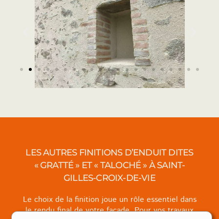
LES AUTRES FINITIONS D’ENDUIT DITES
« GRATTÉ » ET « TALOCHÉ » À SAINT-
GILLES-CROIX-DE-VIE
Le choix de la finition joue un rôle essentiel dans
le rendu final de votre façade. Pour vos travaux